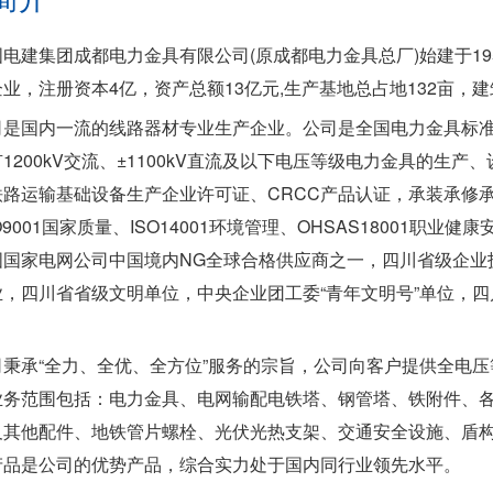
国电建集团成都电力金具有限公司(原成都电力金具总厂)始建于19
业，注册资本4亿，资产总额13亿元,生产基地总占地132亩，建
司是国内一流的线路器材专业生产企业。公司是全国电力金具标
1200kV交流、±1100kV直流及以下电压等级电力金具的生
铁路运输基础设备生产企业许可证、CRCC产品认证，承装承修
SO9001国家质量、ISO14001环境管理、OHSAS18001
国国家电网公司中国境内NG全球合格供应商之一，四川省级企业
，四川省省级文明单位，中央企业团工委“青年文明号”单位，四川
司秉承“全力、全优、全方位”服务的宗旨，公司向客户提供全电压
业务范围包括：电力金具、电网输配电铁塔、钢管塔、铁附件、
及其他配件、地铁管片螺栓、光伏光热支架、交通安全设施、盾
产品是公司的优势产品，综合实力处于国内同行业领先水平。