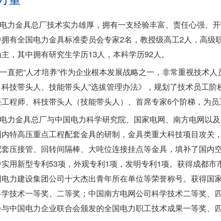
电力金具总厂技术实力雄厚，拥有一支经验丰富、责任心强、开
拥有全国电力金具标准委员会专家2名，教授级高工2人，高级职称
主，其中拥有研究生学历13人，本科学历92人。
一直把“人才培养”作为企业根本发展战略之一，非常重视技术人
、科技带头人、技能带头人”选拔管理办法》，规划了技术员工阶
任工程师、科技带头人（技能带头人）、首席专家6个阶梯，为员
电力金具总厂与中国电力科学研究院、国家电网、南方电网以及
国内特高压重点工程配套金具的研制，金具类重大科技项目攻关
配套压接管、回转间隔棒、大吨位连接挂点等金具，填补了国内空
中实用新型专利53项，外观专利1项，发明专利1项。获得成都
国电力建设集团公司十大杰出青年所在单位等荣誉称号。获得国
科学技术一等奖、二等奖；中国南方电网公司科学技术二等奖、
会与中国电力企业联合会颁发的全国电力职工技术成果一等奖、